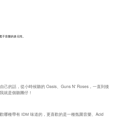
致力推廣電子音樂的多元性。
話，從小時候聽的 Oasis、Guns N' Roses，一直到後
實我就是個聽團仔！
喜歡哪種帶有
味道的，更喜歡的是一種氛圍音樂、Acid
IDM