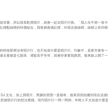
放音樂，所以很喜歡買唱片，就會一起去唱片行挑。「我人生中第一張卡帶是
紅標配綠標的特價組合，我爸都會挑紅標，叫我去挑綠標；綠標上有些標
的時候那裡沒有唱片行，也不知道什麼是唱片行。印象中，是夜市會有一
過去看都是七龍珠、灌籃高手等等，就會吵著要我媽買。後來鎮上開了一間
 DJ 文化，加上買唱片、黑膠的習慣一直都有，後來四四拍搬到現在這
直想做唱片行的想法實踐。現代唱片行一間一間倒，年輕人不太知道什麼