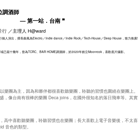
位調酒師
— 第一站．台南 ❞
唱片行
／主理人 H@ward
個人演出，擅長曲風為Electro／Indie dance／Indie Rock／Tech-House／Deep House，
屆十幾年，曾為TCRC、BAR HOME調酒師，於2020年創立Moonrcok，喜歡底片攝影。
的主要以樂團為主，因為和夥伴都很喜歡聽樂團，聆聽的習慣也圍繞在樂團上。自己的
，像台南有很棒的樂團 Deca joins，在國外很知名的落日飛車等。其
，高中喜歡聽樂團，聆聽習慣也在樂團；長大喜歡上電子音樂後，不太
cid 音色的類型。