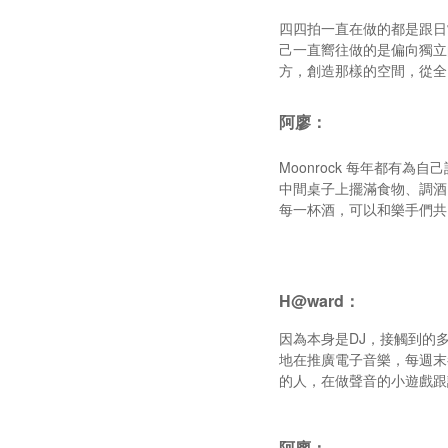
四四拍一直在做的都是跟日
己一直嚮往做的是偏向獨立
方，創造那樣的空間，從全
阿廖：
Moonrock 每年都
中間桌子上擺滿食物、調酒
每一杯酒，可以和樂手們共
H@ward：
因為本身是DJ，接觸到的多
地在推廣電子音樂，每週末都
的人，在做聲音的小遊戲跟
阿廖：