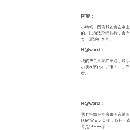
阿廖：
小時候，因為我爸會在車上
的。以前玫瑰唱片行，會有
樂，就滿好笑的。
H@ward：
我的成長背景在東港，國小
小朋友聽的在那排！」，靠
看。
H@ward：
我們持續在推廣電子音樂跟
DJ教室又太直接，就把一
還是很不一樣。