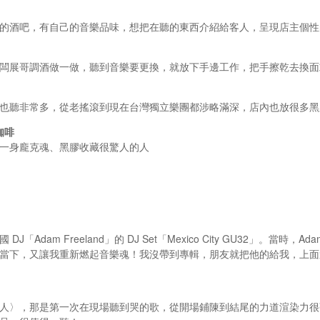
的酒吧，有自己的音樂品味，想把在聽的東西介紹給客人，呈現店主個性
闆展哥調酒做一做，聽到音樂要更換，就放下手邊工作，把手擦乾去換面
也聽非常多，從老搖滾到現在台灣獨立樂團都涉略滿深，店內也放很多黑
咖啡
一身龐克魂、黑膠收藏很驚人的人
Adam Freeland」的 DJ Set「Mexico City GU32」。當時，Ad
當下，又讓我重新燃起音樂魂！我沒帶到專輯，朋友就把他的給我，上面還
人〉，那是第一次在現場聽到哭的歌，從開場鋪陳到結尾的力道渲染力很