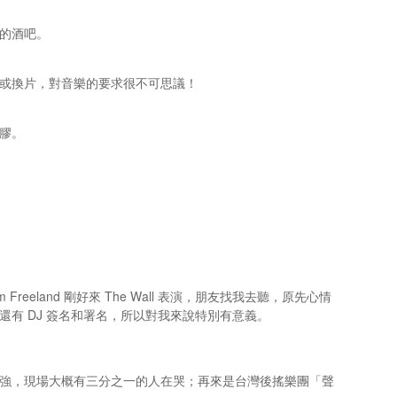
的酒吧。
或換片，對音樂的要求很不可思議！
膠。
am Freeland 剛好來 The Wall 表演，朋友找我去聽，原先心情
有 DJ 簽名和署名，所以對我來說特別有意義。
強，現場大概有三分之一的人在哭；再來是台灣後搖樂團「聲