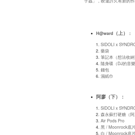
子蟲」，睽違許久有新的作
（上）
H@ward
SIDOLI x SYNDR
藥袋
筆記本（想法收
隨身碟（DJ的音
錢包
濕紙
阿廖（下）
：
SIDOLI x SYNDR
森永蘇打硬糖（阿
Air Pods Pro
黑 / Moonroc
白 / Moonroc