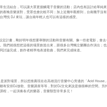
常生活結合，可以讓大眾更接觸電子音樂的活動；店內也有設計給單純來
的夜晚音樂派對，受眾也會比較不同；加上近幾年觀察到，台南幾乎沒有適
台灣找 DJ 來玩，讓台南年輕人也可以有這樣的感受。
有為自己設定計畫，剛好明年很想要舉辦的活動和音樂有關。像一些老電影，
。我們就很想把這樣的場景創造出來，跟很多台灣獨立樂團合作演出；也 fo
同討論完成，創作者精準地表達歌曲，我們來完成味道。
是派對場景，所以想推薦現在在高雄流行音樂中心旁邊的「Acid Hou
有安排DJ放歌、音樂講座等等，對於DJ文化來說是個很棒的空間。另外是
課程，一起演奏各式的樂器，音樂類型非常多元！