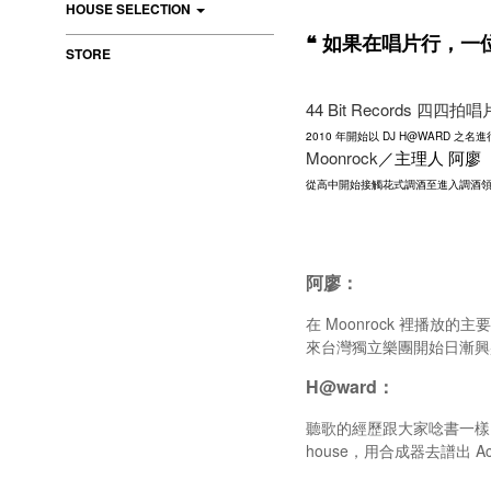
HOUSE SELECTION
❝ 如果在唱片行，一
STORE
44 Bit Records 四四拍
2010 年開始以 DJ H@WARD 之名進行
Moonrock
／主理人 阿廖
從高中開始接觸花式調酒至進入調酒領域已
阿廖：
在 Moonrock 裡播放
來台灣獨立樂團開始日漸興盛
H@ward：
聽歌的經歷跟大家唸書一樣
house，用合成器去譜出 A