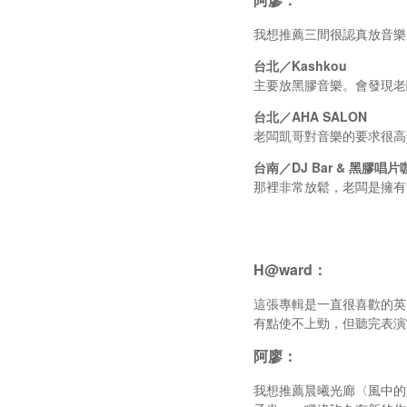
我想推薦三間很認真放音樂
台北／Kashkou
主要放黑膠音樂。會發現老
台北／AHA SALON
老闆凱哥對音樂的要求很高
台南／DJ Bar & 黑膠唱片
那裡非常放鬆，老闆是擁有
H@ward：
這張專輯是一直很喜歡的英國 DJ「
有點使不上勁，但聽完表演
阿廖：
我想推薦晨曦光廊〈風中的