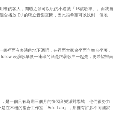
用餐的客人，閒暇之餘可以玩的小遊戲「16歲歌單」。而我自
合播放 DJ 的獨立音樂空間，因此很希望可以找到一個地
會去一個裡面有表演的地下酒吧，在裡面大家會坐面向舞台坐著，
llow 表演歌單做一連串的酒是跟著歌曲一起走，更希望裡面
se」，是一個只有為期三個月的快閃音樂派對場域，他們很努力
在木柵的複合工作室「Acid Lab」，那裡有許多不同國家