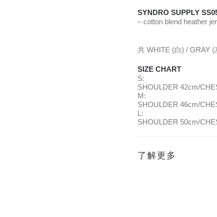
SYNDRO SUPPLY SS0
– cotton blend heather
共 WHITE (白) / GRAY
SIZE CHART
S:
SHOULDER 42cm/CHES
M:
SHOULDER 46cm/CHES
L:
SHOULDER 50cm/CHES
了解更多