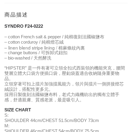
商品描述
SYNDRO F24-0222
– cotton French salt & pepper / 純棉復刻法國椒鹽布
– cotton
corduroy / 純棉燈芯絨
– linen blend stripe lining / 棉麻條紋內裏
– change buttons / 可拆卸式鈕扣
– bio-washed / 天然酵洗
“HIPSTER” 是一件有著可立領全扣式西裝領的機能夾克，腰間
雙層立體大口袋方便插口袋，壓釦袋蓋適合收納隨身重要物
品。
立領穿著可扣上擋片加強擋風能力，領片與擋片一側拼接燈芯
絨設計，搭配性更多元。
採用日製復刻法國椒鹽布料，老式力織機紡出的獨有立體手
感，舒適親膚、質感老派，最是吸引人。
SIZE CHART
S:
SHOULDER 44cm/CHEST 51.5cm/BODY 73cm
M:
SHOULDER 46cm/CHEST 54cm/BODY 75.5cm