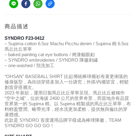
商品描述
SYNDRO F23-0412
– Supima cotton 6.5oz Machu Picchu denim / Supima 棉 6.5oz 
馬丘比丘單寧
– baked painting cat eye buttons / 烤漆貓眼釦
– SYNDRO embroideries / SYNDRO 隊徽刺繡
– one-washed / 預洗加工
“OHSAN” BASEBALL SHIRT 比起傳統棒球襯衫有著更俐落的
修身版型，為街頭穿搭多加入一分講究；外搭/內襯皆宜，輕鬆
創造穿搭層次。
2023 年新款，運用日製馬丘比丘單寧呈現。馬丘比丘被稱作 
“空中之城”，位於海拔 2400 公尺的世界奇景，而當地亦有品質
世界第一的 Supima 棉。以 Supima 棉製成的馬丘比丘單寧，布
料輕盈豐潤、略帶光澤，經水洗更加柔軟，提供無與倫比的穿
著體感。
此款是 SYNDRO 首度運用品牌字樣成為棒球隊徽，TEAM 
SYNDRO GO GO GO！