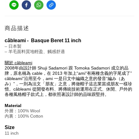
商品描述
câbleami -  Basque Beret 11 inch
– 日本製
– 羊毛
面料
質地輕盈、觸感舒適
關於 câbleami
2008年由設計師 Shuji Sadamori 跟 Tomoka Sadamori 成立的品
牌，原名稱為 cable，在 2013 年加上“ami“有兩種含義的字尾成了”
câbleami”沿用至今，ami 一是日文中編織之意的發音“編み（あ
み）”，一則為法文「朋友」之意，將做帽子這志業當成朋友一樣珍
惜。câbleami 從開發布料、將傳統技術運用在正式、休閒、戶外的
各種風格帽子款式上，都依照著設計師的品味跟堅持。
Material
外層：100% Wool 
內裏：100% Cotton
Size
11 inch