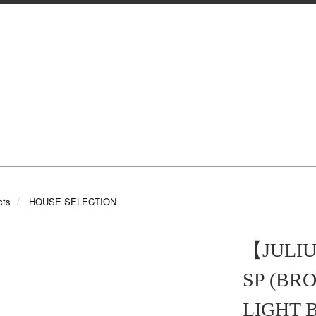
cts
HOUSE SELECTION
【JULIU
SP (BR
LIGHT 