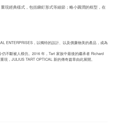
鏡框 。重現經典樣式，包括
鉚釘形式等細節；略小圓潤的框型，在
CAL ENTERPRISES
，以獨特的設計、以及價廉物美的產品，成為
2016
Tart
Richard
今仍不斷被人模仿。
年，
家族中最後的繼承者
JULIUS TART OPTICAL
藝重現，
新的傳奇篇章由此展開。