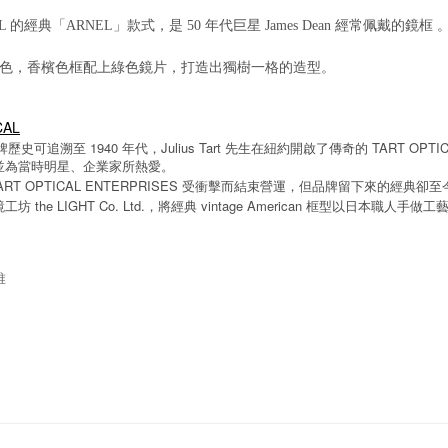
CAL 的經典「ARNEL」款式，是
50 年代巨星 James Dean 經常佩戴的
E 獨家配色，香檳色框配上綠色鏡片，打造出獨樹一格的造型。
CAL
1940
Julius Tart
TART OPTI
牌歷史可追溯至
年代，
先生在紐約開啟了傳奇的
並為當時明星、企業家所熱愛。
ART OPTICAL ENTERPRISES
受衝擊而結束營運，但品牌留下來的經典卻至
the LIGHT Co. Ltd.
vintage American
鏡工坊
，將經典
框型以日本職人手做工
維