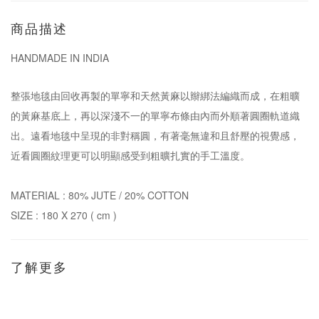
商品描述
HANDMADE IN INDIA
整張地毯由回收再製的單寧和天然黃麻以辮綁法編織而成，在粗曠
的黃麻基底上，再以深淺不一的單寧布條由內而外順著圓圈軌道織
出。遠看地毯中呈現的非對稱圓，有著毫無違和且舒壓的視覺感，
近看圓圈紋理更可以明顯感受到粗曠扎實的手工溫度。
MATERIAL : 80% JUTE / 20% COTTON
SIZE : 180 X 270 ( cm )
了解更多