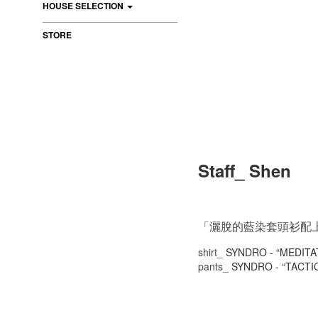
HOUSE SELECTION
STORE
Staff_ Shen
「灑脫的藍染套頭衫配
shirt_
SYNDRO - “MEDITA
pants_
SYNDRO - “TACTI