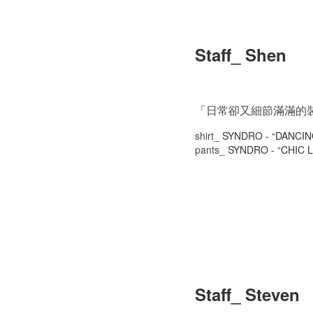
Staff_ Shen
「日常卻又細節滿滿的
shirt_
SYNDRO - “DANCI
pants_
SYNDRO - “CHIC
Staff_ Steven