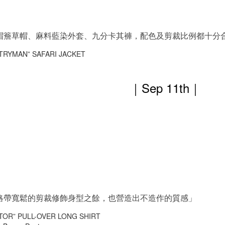
帽簷草帽、麻料藍染外套、九分卡其褲，配色及剪裁比例都十分
TRYMAN” SAFARI JACKET
｜Sep 11th
｜
略帶寬鬆的剪裁修飾身型之餘，也營造出不造作的質感」
TOR” PULL-OVER LONG SHIRT