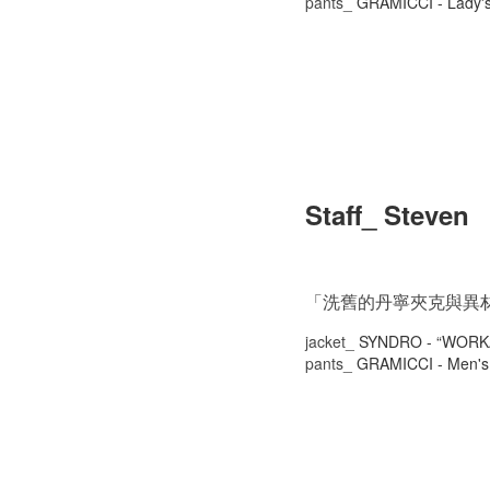
pants_
GRAMICCI - Lady's
Staff_ Steven
「洗舊的丹寧夾克與異
jacket_
SYNDRO - “WORK
pants_
GRAMICCI - Men's 