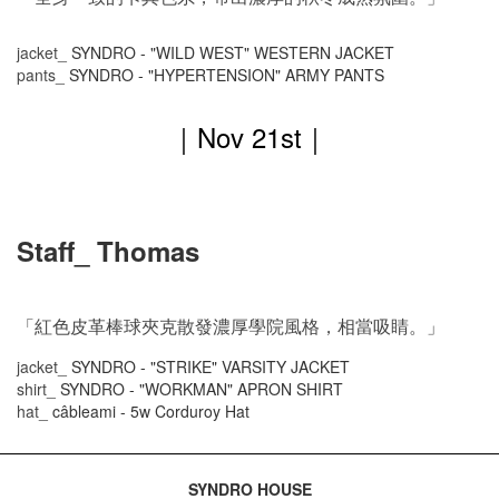
jacket_
SYNDRO - "WILD WEST" WESTERN JACKET
pants_
SYNDRO - "HYPERTENSION" ARMY PANTS
｜
Nov
21st｜
Staff_ Thomas
「紅色皮革棒球夾克散發濃厚學院風格，相當吸睛。」
jacket_
SYNDRO - "STRIKE" VARSITY JACKET
shirt_
SYNDRO - "WORKMAN" APRON SHIRT
hat_
câbleami - 5w Corduroy Hat
SYNDRO HOUSE