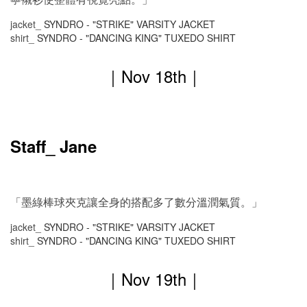
jacket_
SYNDRO - "STRIKE" VARSITY JACKET
shirt_
SYNDRO - "DANCING KING" TUXEDO SHIRT
｜
Nov
18th｜
Staff_ Jane
「墨綠棒球夾克讓全身的搭配多了數分溫潤氣質。」
jacket_
SYNDRO - "STRIKE" VARSITY JACKET
shirt_
SYNDRO - "DANCING KING" TUXEDO SHIRT
｜
Nov
19th｜