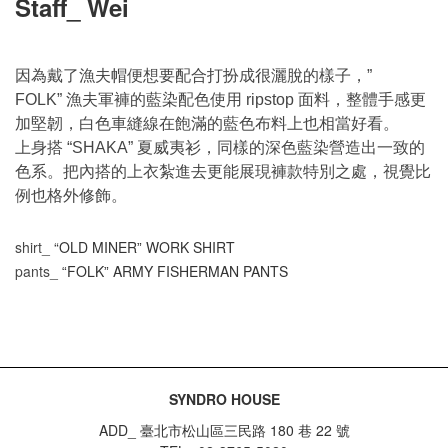
Staff_ Wei
因為戴了漁夫帽便想要配合打扮成很灑脫的樣子，
”
漁夫軍褲的藍染配色使用
面料，整體手感更
FOLK”
ripstop
加堅韌，白色車縫線在飽滿的藍色布料上也相當好看。
上身搭
夏威夷衫，同樣的深色藍染營造出一致的
“SHAKA”
色系。把內搭的上衣紮進去更能展現褲款特別之處，視覺比
例也格外修飾。
shirt_
“OLD MINER
WORK SHIRT
”
pants_
FOLK
ARMY FISHERMAN PANTS
“
”
SYNDRO HOUSE
ADD_ 臺北市松山區三民路 180 巷 22 號