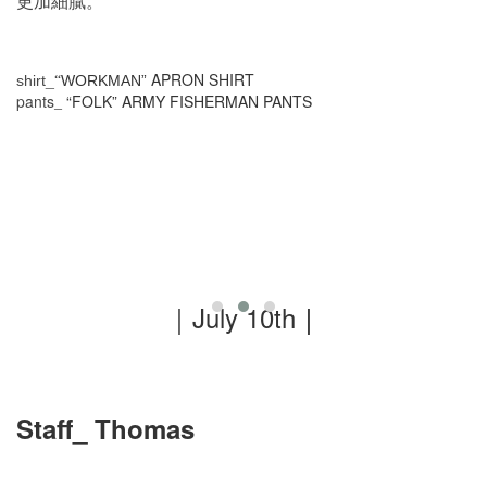
更加細膩。
_
APRON SHIRT
shirt
WORKMAN”
“
pants
“FOLK” ARMY FISHERMAN PANTS
_
｜July 10th
｜
Staff_ Thomas