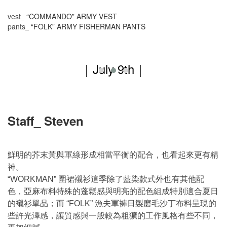
vest
“COMMANDO” ARMY VEST
_
pants
“FOLK” ARMY FISHERMAN PANTS
_
｜July 9th
｜
Staff_ Steven
鮮明的芥末黃與軍綠形成相當平衡的配合，也看起來更有精
神。
圍裙襯衫這季除了藍染款式外也有其他配
“
WORKMAN
”
色，亞麻布料特殊的蓬鬆感與明亮的配色組成特別適合夏日
的襯衫單品；而
漁夫軍褲日製磨毛沙丁布料呈現的
“
FOLK
”
些許光澤感，讓質感與一般較為粗獷的工作風格有些不同，