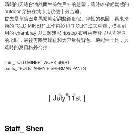
晴朗的天總會油然而生前往戶外的慾望，這時略帶輕鬆感的
穿扮在城市走跳便十分合適。
outdoor
首先是草編巴拿馬帽就定調些微度假、率性的氛圍，再來清
爽的
工作襯衫和
漁夫軍褲，樸實耐
“OLD MINER”
“FOLK
”
用的
與日製迷彩
布料兩者皆呈現著濃厚
chambray
ripstop
的老味，最後再踩雙球鞋和大容量後背包，機能性十足，與
這時的夏日格外合拍！
shirt
“OLD MINER” WORK SHIRT
_
pants
“FOLK” ARMY FISHERMAN PANTS
_
｜
July 11st
｜
Staff_ Shen