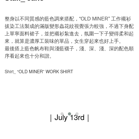
整身以不同質感的藍色調來搭配，
工作襯衫
“OLD MINER
”
拔染工法製成的滿版變形蟲花紋視覺張力較強，不過下身配
上單寧面料裙子，並把襯衫紮進去，氛圍一下子變得柔和起
來，就算是濃厚工裝味的單品，女生穿起來也好上手。
最後搭上藍色帆布鞋與淺藍襪子，淺、深、淺、深的配色順
序看起來也十分和諧。
Shirt
“OLD MINER” WORK SHIRT
_
｜
July 13rd
｜