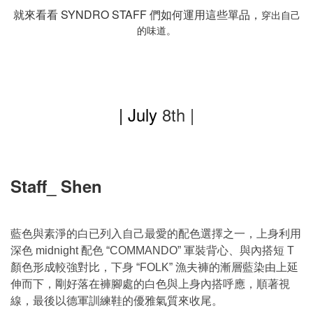
就來看看 SYNDRO STAFF 們如何運用這些單品，
穿出自己
的味道。
| July
8th |
Staff_ Shen
藍色與素淨的白已列入自己最愛的配色選擇之一，上身利用
深色
配色
軍裝背心、與內搭短
midnight
“COMMANDO”
T
顏色形成較強對比，下身
漁夫褲的漸層藍染由上延
“FOLK”
伸而下，剛好落在褲腳處的白色與上身內搭呼應，順著視
線，最後以德軍訓練鞋的優雅氣質來收尾。