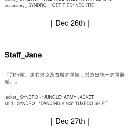
SYNDRO -
"GET TIED" NECKTIE
accessory_
｜
Dec 26th
｜
Staff_Jane
「飛行帽、迷彩夾克及寬鬆的軍褲，營造出統一的軍裝
感。」
jacket_
SYNDRO - "JUNGLE" ARMY JACKET
shirt_
SYNDRO - "DANCING KING" TUXEDO SHIRT
｜
Dec 27th
｜