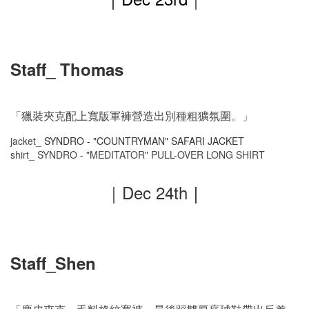
Staff_ Thomas
「獵裝夾克配上寬版軍褲營造出別種粗獷氛圍。」
jacket_
SYNDRO - "COUNTRYMAN" SAFARI JACKET
shirt_ SYNDRO - "MEDITATOR" PULL-OVER LONG SHIRT
｜Dec
24th
｜
Staff_Shen