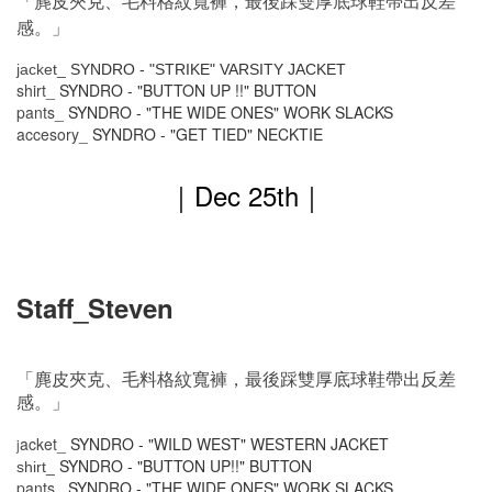
「麂皮夾克、毛料格紋寬褲，最後踩雙厚底球鞋帶出反差
感。」
jacket_
SYNDRO - "STRIKE" VARSITY JACKET
shirt_
SYNDRO - "BUTTON UP !!" BUTTON
pants_
SYNDRO - "THE WIDE ONES" WORK SLACKS
accesory_
SYNDRO - "GET TIED" NECKTIE
｜Dec 25th
｜
Staff_Steven
「麂皮夾克、毛料格紋寬褲，最後踩雙厚底球鞋帶出反差
感。」
acket_
SYNDRO - "WILD WEST" WESTERN JACKET
j
SYNDRO -
"BUTTON UP!!" BUTTON
shirt_
pants_
SYNDRO - "THE WIDE ONES" WORK SLACKS