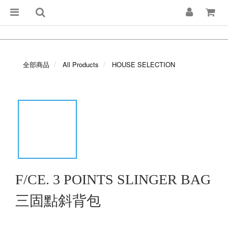
全部商品
All Products
HOUSE SELECTION
F/CE. 3 POINTS SLINGER BAG
三固點斜背包