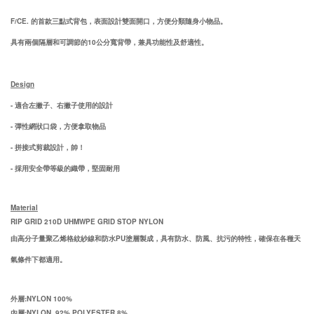
F/CE.
的首款
三
點式背包，表面設計雙面開口，方便分類隨身小物品。
具有兩個隔層和可調節的
10公分寬背帶，兼具功能性及舒適性
。
Design
- 適合左撇子、右撇子
使用的設計
-
彈性網狀口袋，方便拿取物品
- 拼接式剪裁設計，帥！
- 採用安全帶等級的織帶，堅固耐用
Material
RIP GRID
210D UHMWPE GRID STOP NYLON
由高分子量聚乙烯格紋紗線和防水
PU
塗層製成，具有防水、防風、抗污的特性，確保在各種天
氣條件下都適用。
外層:NYLON 100%
內層:NYLON 92% POLYESTER 8%