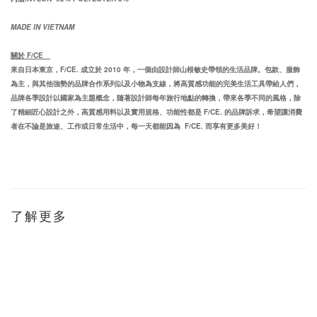
MADE IN
VIETNAM
關於 F/CE
來自日本東京，
F/CE.
成立於
2010
年，一個由設計師山根敏史帶領的生活品牌。包款、服飾
為主，與其他強勢的品牌合作系列以及小物為支線，將高質感功能的完美生活工具帶給人們，
品牌各季設計以國家為主題概念，隨著設計師每年旅行地點的轉換，帶來各季不同的風格，除
了精細匠心設計之外，高質感用料以及實用規格、功能性都是
F/CE.
的品牌訴求，希望讓消費
者在不論是旅途、工作或日常生活中，每一天都能因為
F/CE.
而享有更多美好！
了解更多