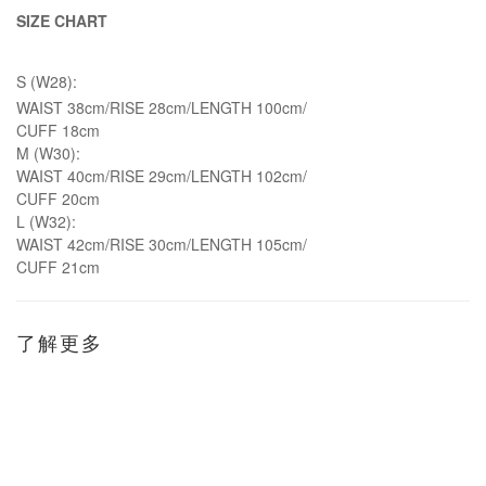
SIZE CHART
S (W28):
WAIST 38cm/RISE 28cm/LENGTH 100cm/
CUFF 18cm
M (W30):
WAIST 40cm/RISE 29cm/LENGTH
102cm/
CUFF 20cm
L (W32):
WAIST 42cm/RISE 30cm/LENGTH 105cm/
CUFF 21cm
了解更多