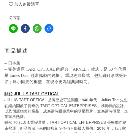
加入追蹤清單
分享到
商品描述
–
日本製
–
完美還原 TART OPTICAL 的經典「ARNEL」款式，是
50 年代巨
星 James Dean 經常佩戴的鏡框 。重現經典樣式，包括
鉚釘形式等細
節；略小圓潤的框型，在現今更為經典與時尚。
關於 JULIUS TART OPTICAL
JULIUS TART OPTICAL
1940
Julius Tart
品牌歷史可追溯至
年代，
先生
TART OPTICAL ENTERPRISES
在紐約開啟了傳奇的
，以獨特的設計、
以及價廉物美的產品，成為當時眼鏡業中的明星品牌，並為當時明星、企
業家所熱愛。
70
TART OPTICAL ENTERPRISES
雖然
代因產業變遷量，
受衝擊而結
2016
Tart
束營運，但品牌留下來的經典卻至今仍不斷被人模仿。
年，
家