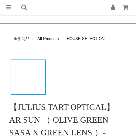
全部商品
All Products
HOUSE SELECTION
【JULIUS TART OPTICAL】
AR SUN （ OLIVE GREEN
SASA X GREEN LENS ）-