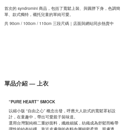
首次的 syndromini 商品，包括了寬鬆上裝、與圓胖下身，色調簡
單、款式獨特，襯托兒童的單純可愛。
共 90cm / 100cm / 110cm 三段尺碼｜店面與網站同步熱賣中
單品介紹 — 上衣
“PURE HEART” SMOCK
以縮小版 “
自由之心
” 概念出發，呼應大人款式的寬鬆罩衫設
計，在童趣中，帶出可愛親子裝味道。
選用台灣製純棉二重紗面料，纖維細膩，紡織成為舒鬆而略帶
彈性的紗布結構，靠近皮膚側的布料內層細密柔滑，親膚透