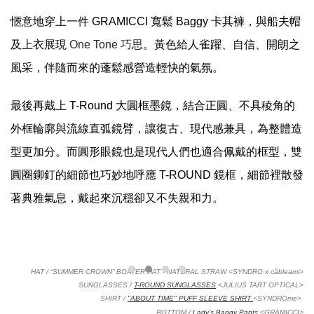
愜意地穿上一件 GRAMICCI 寬鬆 Baggy 卡其褲，與船夫帽
及上衣展現
One Tone 巧思
。黃色給人雀躍、自信、開朗之
風采，伴隨而來的蓬鬆感營造輕快的氣氛。
最後再戴上 T-Round 大圓框墨鏡，結合正圓、不具稜角的
外框輪廓與流線直弧鏡臂，讓復古、現代感兼具，為整體造
型更加分。而圓形眼鏡也是現代人們也適合佩戴的框型，雙
圓圈鉚釘的細節也巧妙地呼應 T-ROUND 鏡框，細節裡散發
著典雅氣息，戴起來沉穩卻又不失親和力。
HAT / “SUMMER CROWN” BOATER HAT - NATURAL STRAW
<SYNDRO x câbleami>
SUNGLASSES /
T-ROUND SUNGLASSES
<JULIUS TART OPTICAL>
SHIRT /
"ABOUT TIME" PUFF SLEEVE SHIRT
<SYNDROme>
BOTTOM /
Lady's Baggy Pants
<GRAMICCI>