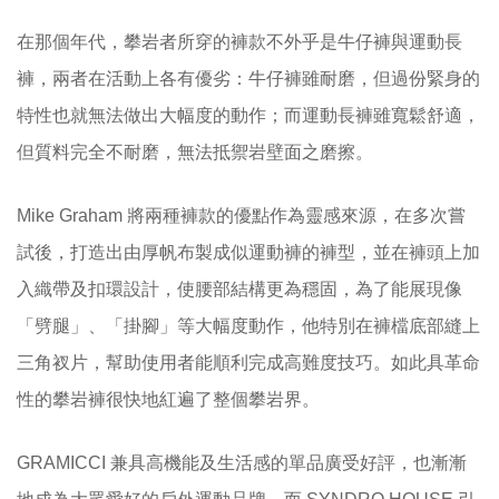
在那個年代，攀岩者所穿的褲款不外乎是牛仔褲與運動長
褲，兩者在活動上各有優劣：牛仔褲雖耐磨，但過份緊身的
特性也就無法做出大幅度的動作；而運動長褲雖寬鬆舒適，
但質料完全不耐磨，無法抵禦岩壁面之磨擦。
Mike Graham 將兩種褲款的優點作為靈感來源，在多次嘗
試後，打造出由厚帆布製成似運動褲的褲型，並在褲頭上加
入織帶及扣環設計，使腰部結構更為穩固，為了能展現像
「劈腿」、「掛腳」等大幅度動作，他特別在褲檔底部縫上
三角衩片，幫助使用者能順利完成高難度技巧。如此具革命
性的攀岩褲很快地紅遍了整個攀岩界。
GRAMICCI 兼具高機能及生活感的單品廣受好評，也漸漸