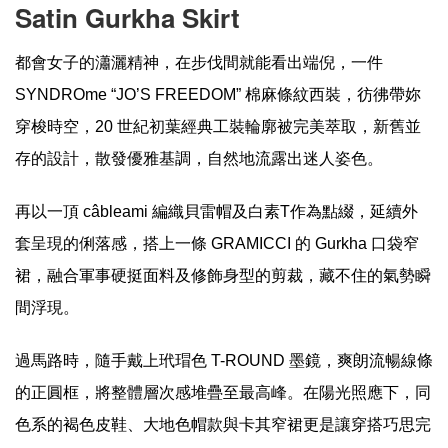
Satin Gurkha Skirt
都會女子的瀟灑精神，在步伐間就能看出端倪，一件
SYNDROme “JO’S FREEDOM” 棉麻條紋西裝，彷彿帶妳
穿梭時空，20 世紀初葉經典工裝輪廓被完美萃取，新舊並
存的設計，散發優雅基調，自然地流露出迷人姿色。
再以一頂 câbleami 編織貝雷帽及白素T作為點綴，延續外
套呈現的俐落感，搭上一條 GRAMICCI 的 Gurkha 口袋窄
裙，融合軍事硬挺面料及修飾身型的剪裁，藏不住的氣勢瞬
間浮現。
過馬路時，隨手戴上玳瑁色 T-ROUND 墨鏡，爽朗流暢線條
的正圓框，將整體層次感堆疊至最高峰。在陽光照應下，同
色系的褐色皮鞋、大地色帽款與卡其窄裙更是讓穿搭巧思完