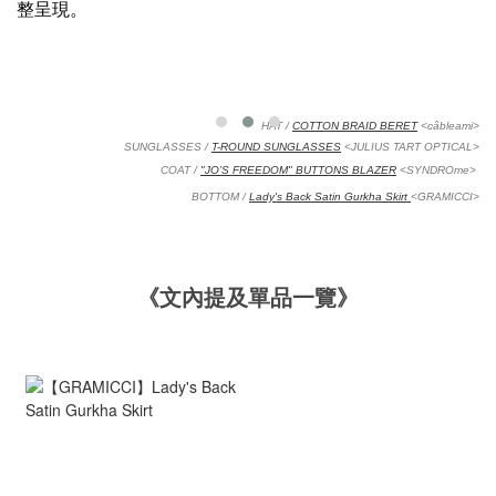
整呈現。
HAT /
COTTON BRAID BERET
<câbleami>
SUNGLASSES / 
T-ROUND SUNGLASSES
 <JULIUS TART OPTICAL>
COAT / 
"JO’S FREEDOM" BUTTONS BLAZER
 <SYNDROme> 
BOTTOM / 
Lady's Back Satin Gurkha Skirt 
<GRAMICCI>
《文內提及單品一覽》