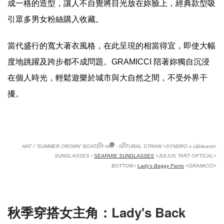
成一格的造型，讓人不自覺將目光放在妳臉上，經典款型吸
引眾多男女粉絲購入收藏。
當代盛行的寬大著衣風格，在此呈現的相當得宜，即使大幅
度地跳躍及跨步都不成問題。GRAMICCI 陪著妳獨自沉浸
在個人時光，輕鬆遊樂於城市與大自然之間，不受外界干
擾。
HAT / “SUMMER CROWN” BOATER HAT - NATURAL STRAW
<SYNDRO x câbleami>
SUNGLASSES /
SEAFARE SUNGLASSES
<JULIUS TART OPTICAL>
BOTTOM /
Lady's Baggy Pants
 <GRAMICCI>
Lady's Back
秋季穿搭女主角：