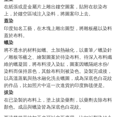
在紙張或是金屬片上雕出鏤空圖案，貼附在欲染布
上，於鏤空區域注入染料，將圖案印上去。
蓋染
印度知名工藝，在木塊上雕出圖型，將雕板蘸以染料
蓋於布料。
蠟染
將不透水的材料如蠟、土加熱融化，以畫筆／蠟染針
／雕板等蘸之、繪製圖案於待染布料。待深入布料纖
維的蠟凝固，將布料浸入染缸，圖案因蠟隔絕水份
/
染料而保持原色，其餘布料則被染色。染製完成後，
以高溫蒸氣與熱水融化洗去蠟圖，成為深底色白花紋
的作品，比如照片中這一次進貨的印度飾毯便是。
拔染
在已染製的布料上，塗上拔染藥劑，以藥劑去除布料
顏色。成品與蠟染皆為深底色白花紋。