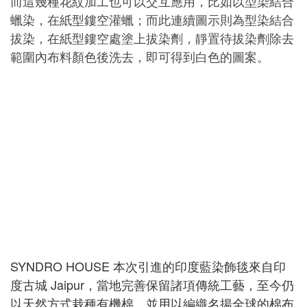
而這幾種花紋加工也可以交互應用，比如以型染結合
蠟染，在紙型鏤空灌蠟；而此連續圖示則為型染結合
拔染，在紙型鏤空處塗上拔染劑，靜置待拔染劑除去
範圍內布料顏色後洗去，即可得到白色的圖案。
SYNDRO HOUSE 本次引進的印度藍染飾毯來自印
度古城 Jaipur，當地完善保留諸項傳統工藝，至今仍
以天然方式栽種有機棉，並用以編織名揚全球的棉布