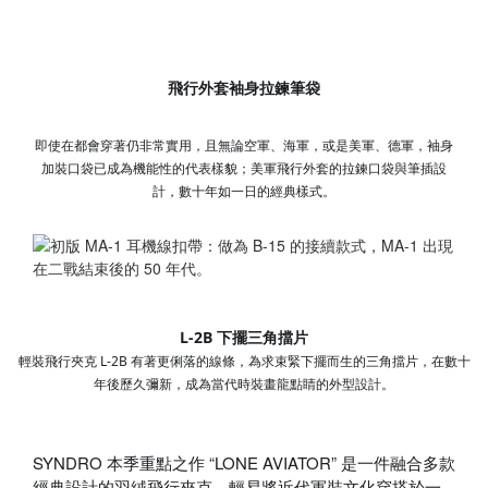
飛行外套袖身拉鍊筆袋
即使在都會穿著仍非常實用，且無論空軍、海軍，或是美軍
、德軍，袖身
加裝口袋已成為機能性的代表樣貌；美軍飛行
外套的拉鍊口袋與筆插設
計，數十年如一日的經典樣式。
L-2B 下擺三角擋片
輕裝飛行夾克 L-2B 有著更俐落的線條，為求束緊下擺而生的三角擋片，在數十
年後歷久彌新，成為當代時裝畫龍點睛的外型設計。
SYNDRO 本季重點之作 “LONE AVIATOR” 是一件融合多款
經典設計的羽絨飛行夾克，輕易將近代軍裝文化穿搭於一