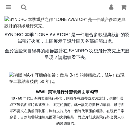
SYNDRO 本季 “LONE AVIATOR” 是一件融合多款經典設計的羽
絨飛行夾克，上圖展示了設計圖與各部細節出處。
至於這些來自經典的細節設計在 SYNDRO 羽絨飛行夾克上怎麼
呈現？請繼續看下去。
WWⅡ 美軍飛行外套氧氣面罩勾帶
40 - 60 年代出產的美軍飛行外套，胸前多有織帶或皮片設計，供飛
行員
取下氧氣面罩時迅速夾上、固定於胸前。
此一設定亦隨技術革新、飛行面
罩不需夾在胸前而取消，胸
前皮片成為一個時代軍服的遺跡。
在現代日常
穿著，自然無需關注氧氣面罩勾夾的機能，而皮
片則成為飛行外套男人味
的裝飾細節。