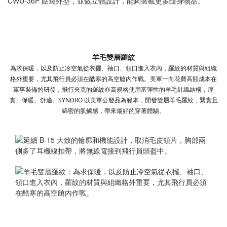
羊毛雙層羅紋
為求保暖，以及防止冷空氣從衣擺、袖口、領口進入衣內，
羅紋的材質與組織
格外重要，尤其飛行員必須在酷寒的高空
艙內作戰。美軍一向花費高額成本在
軍事裝備的研發，飛行
夾克的羅紋亦高規格使用富彈性的羊毛針織結構，厚
實、保
暖、舒適。
SYNDRO 以美軍公發品為範本，開發雙層羊毛羅紋，緊實且
綿密的肌
觸感，帶來最好的穿著體驗。