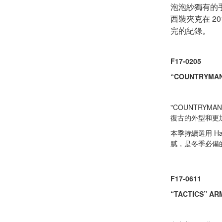
泡泡紗獨有的
西裝夾克在 2
完的紀錄。
F17-0205
“COUNTRYMAN”
"COUNTRYMAN
復古的外型和更加
本季持續選用 Ha
膩，是冬季必備
F17-0611
“TACTICS” AR