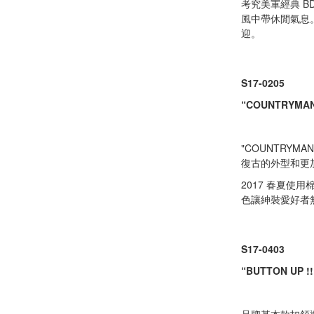
考究美軍經典 
風中帶休閒氣息。本
迎。
S17-0205
“COUNTRYMAN”
"COUNTRYMAN
復古的外型和更加
2017 春夏
色讓紳裝愛好者
S17-0403
“BUTTON UP !