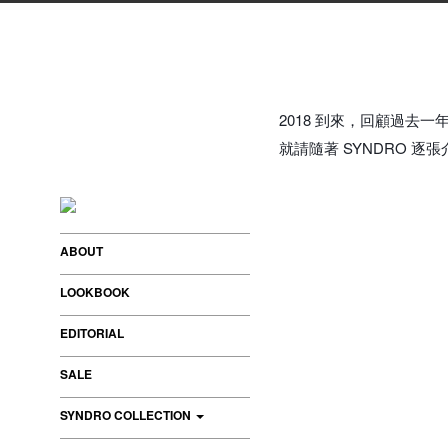
2018 到來，回顧過去一
就請隨著 SYNDRO 
ABOUT
LOOKBOOK
EDITORIAL
SALE
SYNDRO COLLECTION