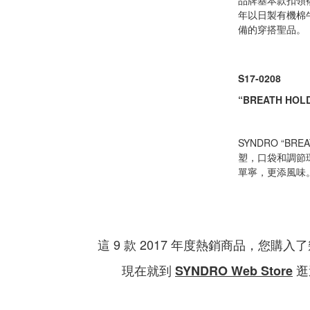
品牌基本款扣領襯衫 
年以日製有機棉
備的穿搭聖品。
S17-0208
“BREATH HOLD
SYNDRO “B
塑，口袋和調節環配
單寧，更添風味
這 9 款 2017 年度熱銷商品，您購入
現在就到
逛
SYNDRO Web Store