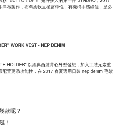
“BUTTON UP !!” 是許多人的第一件 SYNDRO，2017
牛津布製作，布料柔軟且極富彈性，有機棉手感絕佳，是必
ER” WORK VEST - NEP DENIM
REATH HOLDER” 以經典西裝背心外型發想，加入工裝元素重
置更添功能性，在 2017 春夏選用日製 nep denim 毛絮
。
了幾款呢？
逛！