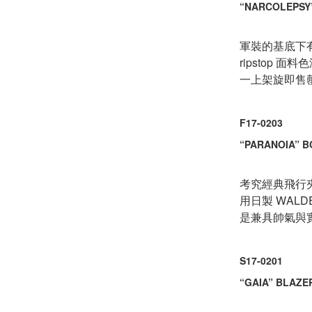
“NARCOLEPSY
軍裝的基底下有著
ripstop 
一上架旋即售
F17-0203
“PARANOIA” 
考究經典飛行
用日製 WALD
是兼具帥氣與
S17-0201
“GAIA” BLAZE