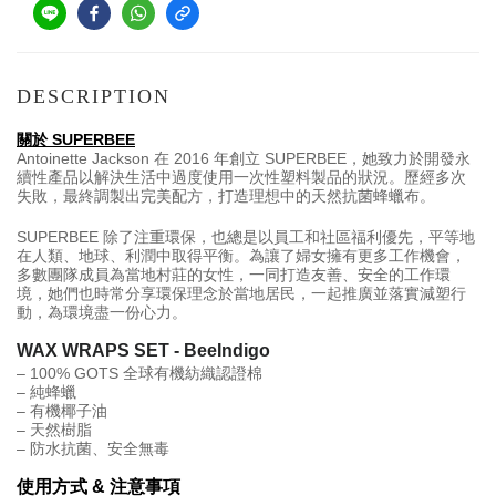
DESCRIPTION
關於 SUPERBEE
Antoinette Jackson 在 2016 年創立 SUPERBEE，她致力於開發永
續性產品以解決生活中過度使用一次性塑料製品的狀況。歷經多次
失敗，最終調製出完美配方，打造理想中的天然抗菌蜂蠟布。
SUPERBEE 除了注重環保，也總是以員工和社區福利優先，平等地
在人類、地球、利潤中取得平衡。為讓了婦女擁有更多工作機會，
多數團隊成員為當地村莊的女性，一同打造友善、安全的工作環
境，她們也時常分享環保理念於當地居民，一起推廣並落實減塑行
動，為環境盡一份心力。
WAX WRAPS SET - BeeIndigo
– 
100% GOTS 全球有機紡織認證棉
–
 純蜂蠟
–
 有機椰子油
–
 天然樹脂
– 防水抗菌、安全無毒
使用方式 & 注意事項