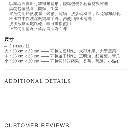
–  
以掌心溫度即可將蠟布塑形，輕鬆包覆各種食材與容器
–  
請勿包覆熱食、肉類、生蛋
–  
避免使用於微波爐、烤箱、電鍋、洗烘碗機等，以免蠟布
融化
–  
冷水或中性洗潔劑簡單手洗，勿使用熱水清洗
–  
洗後放陰涼處風乾，即可重複使用
–  
正常使用情況下產品壽命為 1 年
尺寸
–  
3 sizes / 組
大 : 33 cm x 33 cm —— 可包法國麵包、大型水果、大型蔬菜
中 : 26 cm x 26 cm —— 可包羅宋麵包、三明治、紅蘿蔔、黃瓜
小 : 20 cm x 20 cm —— 可包切開的蘋果、香蕉、乳酪、小點心
ADDITIONAL DETAILS
CUSTOMER REVIEWS