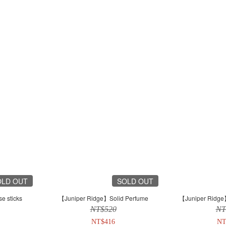
OLD OUT
SOLD OUT
e sticks
【Juniper Ridge】Solid Perfume
【Juniper Ridge
NT$520
NT
NT$416
NT