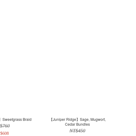
】Sweetgrass Braid
【Juniper Ridge】Sage, Mugwort,
Cedar Bundles
$760
NT$450
$608