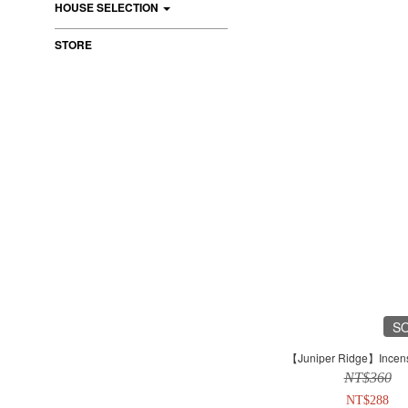
HOUSE SELECTION
STORE
S
【Juniper Ridge】Incens
NT$360
NT$288