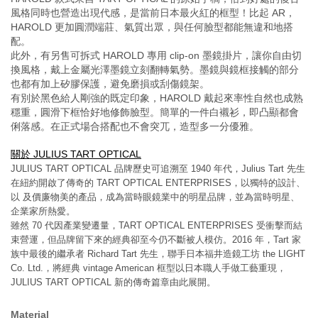
風格同時也營造出現代感，是當前日本最火紅的框型！比起 AR，
HAROLD 更加圓潤端莊、氣質出眾，與任何臉型都能無違和地搭
配。
此外，有另售可拆式 HAROLD 專用 clip-on 墨鏡掛片，讓你自由切
換風格，戴上金屬光澤墨鏡立刻翻轉氣勢。墨鏡與鏡框接觸的部分
也都有加上矽膠保護，避免磨損或刮傷鏡架。
有別於黑色給人剛強的既定印象，HAROLD 戴起來率性自然也成熟
穩重，圓滑下框恰好地修飾臉型。簡單的一件白襯衫，即凸顯都會
俐落感。在正式場合搭配也不會突兀，造型多一分優雅。
關於 JULIUS TART OPTICAL
JULIUS TART OPTICAL 品牌歷史可追溯至 1940 年代，Julius Tart 先生
在紐約開啟了傳奇的 TART OPTICAL ENTERPRISES，以獨特的設計、
以 及價廉物美的產品，成為當時眼鏡業中的明星品牌，並為當時明星、
企業家所熱愛。
雖然 70 代因產業變遷量，TART OPTICAL ENTERPRISES 受衝擊而結
束營運，但品牌留下來的經典卻至今仍不斷被人模仿。2016 年，Tart 家
族中最後的繼承者 Richard Tart 先生，聯手日本福井造鏡工坊 the LIGHT 
Co. Ltd.，將經典 vintage American 框型以日本職人手做工藝重現，
JULIUS TART OPTICAL 新的傳奇篇章由此展開。
Material