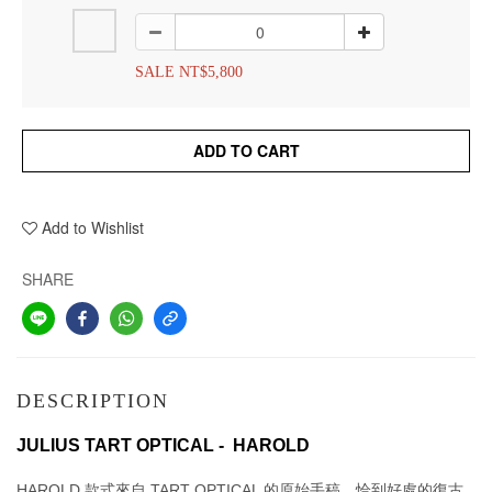
SALE NT$5,800
ADD TO CART
Add to Wishlist
SHARE
DESCRIPTION
JULIUS TART OPTICAL -  HAROLD
HAROLD 款式來自 TART OPTICAL 的原始手稿，恰到好處的復古