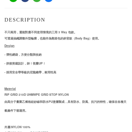
DESCRIPTION
不只兩用，還能對應不同使用情境的三用
3 Way 包款
。
可透過抽繩調整外型輪廓，也能作為郵差包的斜背款（Body Bag）使用。
Design
-
彈性網袋，方便分類與收納
- 拼接剪裁設計，帥！視覺UP！
- 採用安全帶等級的尼龍織帶，耐用性高
Material
RIP GRID
210D UHMWPE GRID STOP NYLON
由高分子量聚乙烯格紋紗線和防水
PU
塗層製成，具有防水、防風、抗污的特性，確保在各種天
氣條件下都適用。
外層:NYLON 100%