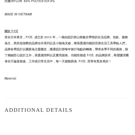
內層:NYLON 92% POLYESTER 8%
MADE IN VIETNAM
關於 F/CE
來自日本東京，
F/CE.
成立於
2010
年，一個由設計師山根敏史帶領的生活品牌。包款、服飾
為主，與其他強勢的品牌合作系列以及小物為支線，將高質感功能的完美生活工具帶給人們，
品牌各季設計以國家為主題概念，隨著設計師每年旅行地點的轉換，帶來各季不同的風格，除
了精細匠心設計之外，高質感用料以及實用規格、功能性都是
F/CE.
的品牌訴求，希望讓消費
者在不論是旅途、工作或日常生活中，每一天都能因為
F/CE.
而享有更多美好！
Material
ADDITIONAL DETAILS