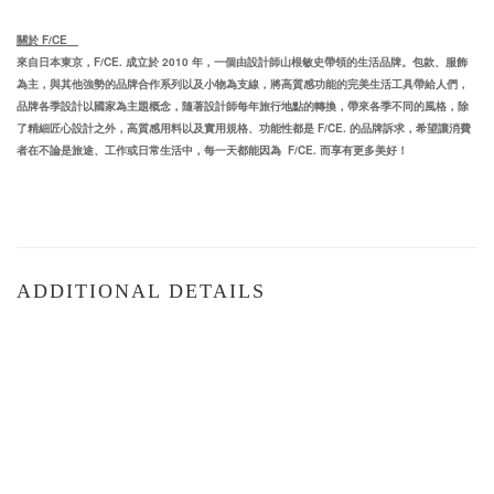
關於 F/CE
來自日本東京，
F/CE.
成立於
2010
年，一個由設計師山根敏史帶領的生活品牌。包款、服飾
為主，與其他強勢的品牌合作系列以及小物為支線，將高質感功能的完美生活工具帶給人們，
品牌各季設計以國家為主題概念，隨著設計師每年旅行地點的轉換，帶來各季不同的風格，除
了精細匠心設計之外，高質感用料以及實用規格、功能性都是
F/CE.
的品牌訴求，希望讓消費
者在不論是旅途、工作或日常生活中，每一天都能因為
F/CE.
而享有更多美好！
ADDITIONAL DETAILS