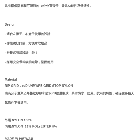
具有兩個隔層和可調節的
10公分寬背帶，兼具功能性及舒適性
。
Design
- 適合左撇子、右撇子
使用的設計
-
彈性網狀口袋，方便拿取物品
- 拼接式剪裁設計，帥！
- 採用安全帶等級的織帶，堅固耐用
Material
RIP GRID
210D UHMWPE GRID STOP NYLON
由高分子量聚乙烯格紋紗線和防水
PU
塗層製成，具有防水、防風、抗污的特性，確保在各種天
氣條件下都適用。
外層:NYLON 100%
內層:NYLON 92% POLYESTER 8%
MADE IN
VIETNAM