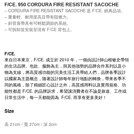
F/CE. 950
CORDURA FIRE RESISTANT SACOCHE
– CORDURA FIRE RESISTANT SACOCHE 是 F/CE.
經典品項。
–
重量輕、耐用度高且帶有阻燃力。
– 斜背肩帶具有可輕鬆調節的系統。
– 可拆卸並安裝至現有 F/CE 背包上。
F/CE.
來自日本東京，
F/CE.
成立於
2010
年，一個由設計師山根敏史帶領
的生活品牌。包款、服飾為主，與其他強勢的品牌合作系列以及小
物為支線，將高質感功能的完美生活工具帶給人們，品牌各季設計
以國家為主題概念，隨著設計師每年旅行地點的轉換，帶來各季不
同的風格，除了精細匠心設計之外，高質感用料以及實用規格、功
能性都是
F/CE.
的品牌訴求，希望讓消費者在不論是旅途、工作或
日常生活中，每一天都能因為
F/CE.
而享有更多美好！
Size
高
21cm /
寬
27cm /
深
2cm