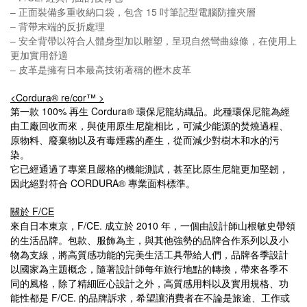
–
正面裝備多重收納口袋，包含
15
吋筆記型電腦防撞夾層
–
背帶末端的反折處理
–
安全背帶以符合人體身型加以雕塑，呈現自然彎曲線條，在使用上
更加實用舒適
–
皮革是擁有日本最高技術著稱的櫪木皮革
<Cordura® re/cor™ >
第一款 100% 再生 Cordura® 環保尼龍紡織品。此種環保尼龍為經
由工廠回收而來，與使用原生尼龍相比，可減少能源的焚燒過程、
原物料、廢棄物以及有毒煙霧的產生，從而減少對樹木和水的污
染。
它已經通過了專業且嚴格的機能測試，甚至比原生尼龍更加堅韌，
因此絕對符合 CORDURA® 專業面料標準。
關於
F/CE
來自日本東京，
F/CE.
成立於
2010
年，一個由設計師山根敏史帶領
的生活品牌。包款、服飾為主，與其他強勢的品牌合作系列以及小
物為支線，將高質感功能的完美生活工具帶給人們，品牌各季設計
以國家為主題概念，隨著設計師每年旅行地點的轉換，帶來各季不
同的風格，除了精細匠心設計之外，高質感用料以及實用規格、功
能性都是
F/CE.
的品牌訴求，希望讓消費者在不論是旅途、工作或