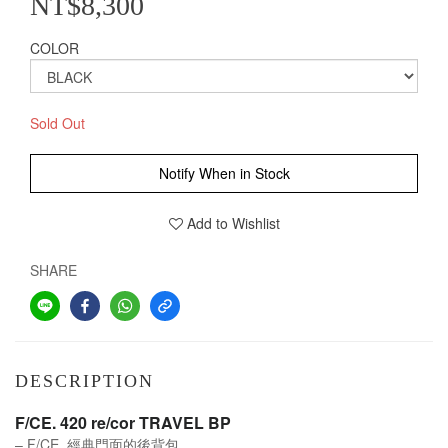
NT$8,300
COLOR
Sold Out
Notify When in Stock
Add to Wishlist
SHARE
DESCRIPTION
F/CE. 420 re/cor TRAVEL BP
– F/CE.
經典門面的後背包