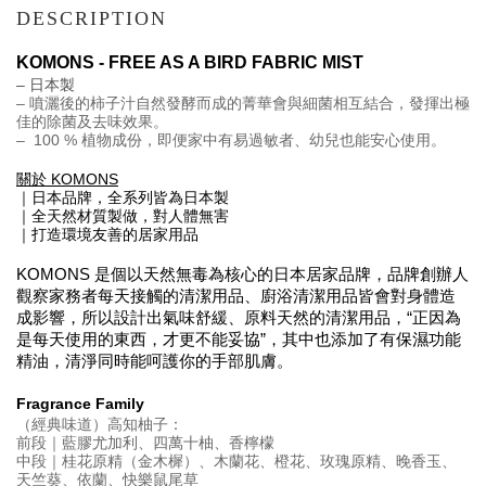
DESCRIPTION
KOMONS - FREE AS A BIRD FABRIC MIST 
– 日本製
– 噴灑後的柿子汁自然發酵而成的菁華會與細菌相互結合，發揮出極
佳的除菌及去味效果。
–  100 % 植物成份，即便家中有易過敏者、幼兒也能安心使用。
關於 KOMONS
｜日本品牌，全系列皆為日本製
｜全天然材質製做，對人體無害
｜打造環境友善的居家用品
KOMONS 是個以
天然無毒為核心的日本居家品牌
，
品牌創辦人
觀察家務者每天接觸的清潔用品、廚浴清潔用品皆會對身體造
成影響，所以設計出氣味舒緩、原料天然的清潔用品，“正因為
是每天使用的東西，才更不能妥協”，
其中也添加了有保濕功能
精油，清淨同時能呵護你的手部肌膚。
Fragrance Family
（經典味道）高知柚子：
前段｜藍膠尤加利、四萬十柚、香檸檬
中段｜桂花原精（金木樨）、木蘭花、橙花、玫瑰原精、晚香玉、
天竺葵、依蘭、快樂鼠尾草