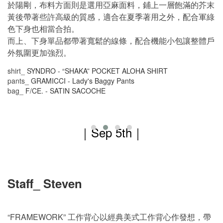
於陽剛，布料方面則是選用亞麻面料，鋪上一層飽滿的芥末
黃後帶著些許高級的質感，適合在夏季著用之外，配合軍綠
色下身也相當合拍。
而上、下身單品都帶著寬鬆的線條，配合機能小包讓整體戶
外氛圍更加強烈。
shirt_
SYNDRO - “SHAKA” POCKET ALOHA SHIRT
pants_
GRAMICCI - Lady's Baggy Pants
bag_
F/CE. - SATIN SACOCHE
｜Sep 5th
｜
Staff_ Steven
“FRAMEWORK”
工作背心以經典美式工作背心作發想，帶