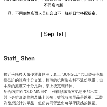
不同店內新
品、不同個性店面人員組合出不一樣的日常搭配提案。
| Sep 1st
|
Staff_ Shen
接近傍晚後天氣便逐漸轉涼，套上
六口袋夾克抵
“JUNGLE”
擋些許的涼意十分合適，輕薄的抗撕裂布料不過份厚重，但
本身的挺度又十分足夠，穿上後更顯精神。
配合內搭的
工作襯衫讓斯文氣息更加出眾，
“OLD MINER”
與下身錐形線條的及踝卡其褲，雖說各項單品是以軍、工裝
為發想設計的單品，但仍共同營造出略帶學院感的氛圍。