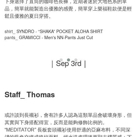
下身選擇了直筒的咖啡色長褲，近期著迷於大地色系的單
品，簡單就能製造出優雅的感覺，簡單穿上樂福鞋款便是輕
鬆且優雅的夏日穿搭。
shirt_
SYNDRO - “SHAKA” POCKET ALOHA SHIRT
pants_
GRAMICCI - Men's NN-Pants Just Cut
｜Sep 3rd
｜
Staff_ Thomas
或許談到長襯衫，會有許多人認為這類單品會破壞身形，但
其實與下身搭配得宜，反而是能夠修飾比例的。
長板套頭襯衫使用舒適的亞麻布料，不同深
“MEDITATOR”
淺的藍色交織成格紋面料，經水洗處理後更顯古樸質感；下