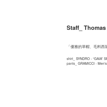
Staff_ Thomas
「優雅的草帽、毛料西
shirt_
SYNDRO - “GAIA” 
pants_
GRAMICCI - Men's 