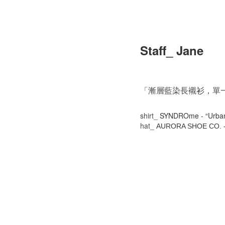
Staff_ Jane
「漸層藍染長襯衫，單
shirt_
SYNDROme - “Urban 
hat_
AURORA SHOE CO. - 