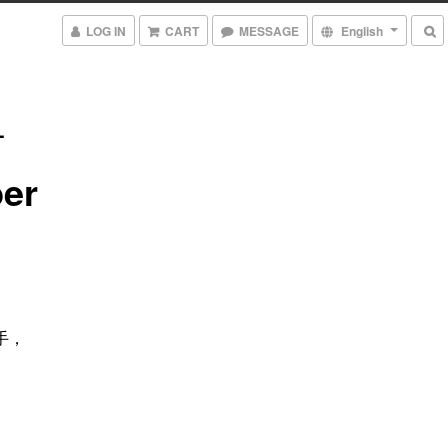
LOG IN
CART
MESSAGE
English
_
er
，
手，
，