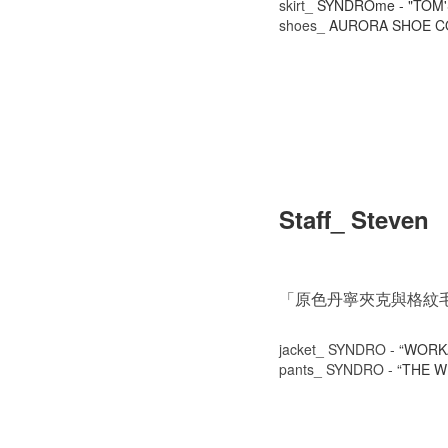
skirt_
SYNDROme - "TOM'S 
shoes_
AURORA SHOE CO.
Staff_ Steven
「原色丹寧夾克與格紋
jacket_ SYNDRO -
“WORK
pants_ SYNDRO -
“THE W