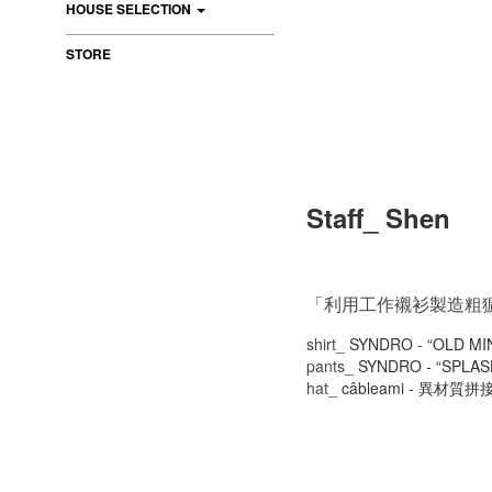
HOUSE SELECTION
STORE
Staff_ Shen
「利用工作襯衫製造粗
shirt_
SYNDRO - “OLD MI
pants_
SYNDRO - “SPLA
hat_
câbleami - 異材質