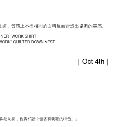
長褲，質感上不盡相同的面料反而營造出協調的美感。」
INER” WORK SHIRT
WORK” QUILTED DOWN VEST
｜Oct 4th
｜
與迷彩裙，視覺和諧中也各有明確的特色。」