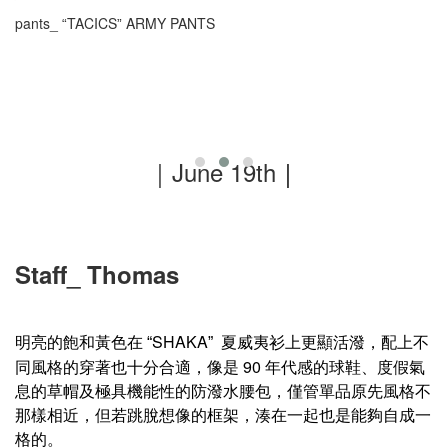
pants_
TACICS
ARMY PANTS
“
”
｜June 19th
｜
Staff_ Thomas
明亮的飽和黃色在
SHAKA
夏威夷衫上更顯活潑，配上不
“
”
同風格的穿著也十分合適，像是 90 年代感的球鞋、度假氣
息的草帽及極具機能性的防潑水腰包，僅管單品原先風格不
那樣相近，但若跳脫想像的框架，湊在一起也是能夠自成一
格的。