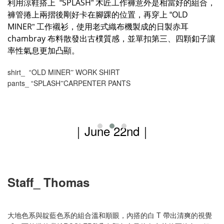
”
利用涼鞋搭上
SPLASH
木匠工作褲意外是相當好的組合，
“
褲管捲上兩摺後剛好卡在腳踝的位置，再穿上
OLD
“
”
MINER
工作襯衫，使用老式織布機製成的日製赤耳
chambray 布料散發出古樸質感，並單扣第三、四顆釦子讓
率性氣息更加凸顯。
shirt_
OLD MINER
WORK SHIRT
“
”
pants_
SPLASH
CARPENTER PANTS
“
”
｜
June 22nd
｜
Staff_ Thomas
大地色系與靛藍色系的組合溫和順眼，內搭的白 T 帶出清爽的視覺