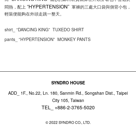
HYPERTENSION
悶熱，配上
軍褲的三處大口袋與側背小包，
“
”
輕裝便能夠在外頭走跳一整天。
shirt_
DANCING KING
TUXEDO SHIRT
“
”
pants_
HYPERTENSION
MONKEY PANTS
“
”
SYNDRO HOUSE
ADD_ 1F., No.22, Ln. 180, Sanmin Rd., Songshan Dist., Taipei
City 105, Taiwan
TEL_ +886-2-3765-5020
© 2022 SYNDRO CO., LTD.