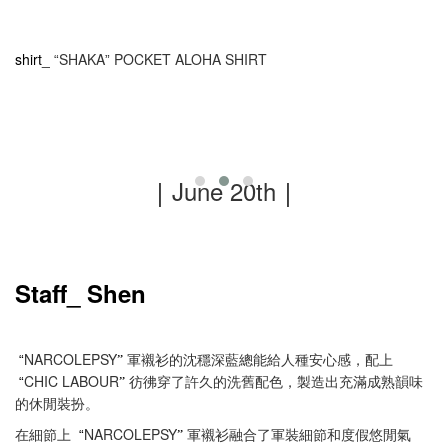
shirt_
SHAKA
POCKET ALOHA SHIRT
“
”
｜
June 20th
｜
Staff_ Shen
NARCOLEPSY
軍襯衫的沈穩深藍總能給人種安心感，配上
“
”
CHIC LABOUR
彷彿穿了許久的洗舊配色，製造出充滿成熟韻味
“
”
的休閒裝扮。
在細節上
NARCOLEPSY
軍襯衫融合了軍裝細節和度假悠閒氣
“
”