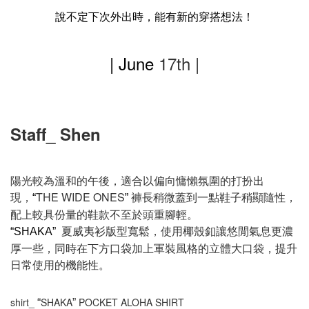
說不定下次外出時，能有新的穿搭想法！
| June
17th |
Staff_ Shen
陽光較為溫和的午後，適合以偏向慵懶氛圍的打扮出
現，
THE WIDE ONES
褲長稍微蓋到一點鞋子稍顯隨性，
“
”
配上較具份量的鞋款不至於頭重腳輕。
夏威夷衫版型寬鬆，使用椰殼釦讓悠閒氣息更濃
“SHAKA
”
厚一些，同時在下方口袋加上軍裝風格的立體大口袋，提升
日常使用的機能性。
shirt_
SHAKA
POCKET ALOHA SHIRT
“
”