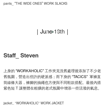
pants_
THE WIDE ONES
WORK SLACKS
“
”
｜June
18th
｜
Staff_ Steven
上身的
WORKAHOLIC
工作夾克洗舊處理後添加了不少老
“
”
舊氛圍，營造出些許的硬派感；而下身的
TACICS
軍褲直
“
”
筒線條大器，褲腳的抽繩也方便與不同鞋款搭配。最後內搭
紫色短 T 讓整體在粗獷的老式氛圍中增添一些活潑的氣息。
jacket_
WORKAHOLIC
WORK JACKET
“
”