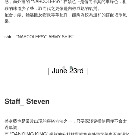
感，而外搭的
NARCOLEPSY
在顏色上是偏向卡其的軍綠色，粗
“
”
獷的味道少了些，取而代之更像是內斂成熟的氣質。
配合手錶、鑰匙圈及帽款等等配件，能夠為較為溫和的搭配增添風
采。
shirt_
NARCOLEPSY
ARMY SHIRT
“
”
｜
June 23rd
｜
Staff_ Steven
整身藍也是常常出現的穿搭方法之一，只要深淺穿插使用便不會太
過單調。
DANCING KING
而
襯衫的麻料材質就算在外頭穿著也不會過於
“
”