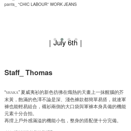
pants_
CHIC LABOUR
WORK JEANS
“
”
｜
July 6th
｜
Staff_ Thomas
夏威夷衫的新色彷彿在熾熱的天畫上一抹醒腦的芥
“
”
SHAKA
末黃，飽滿的色澤不論是深、淺色褲款都簡單易搭，就連軍
褲也能輕易組合，襯衫兩側的大口袋與軍褲本身具備的機能
元素十分合拍。
再揹上戶外感滿溢的機能小包，整身的搭配便十分完備。