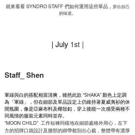
就來看看 SYNDRO STAFF 們如何運用這些單品，
穿出自己
的味道。
| July
1st |
Staff_ Shen
軍綠與白的搭配相當清爽，雖然此款
SHAKA
顏色上定調
“
”
為「軍綠」，但在細節及單品設定上仍維持著夏威夷衫的休
閒氛圍，像是亞麻布料及椰殼釦，穿上後能一次感受兩種不
同風情的服裝元素同時並存。
MOON CHILD
工作短褲同樣地在細節處格外用心，左下
“
”
方的招牌口袋設計及腰部的綁帶都別出心裁，整體帶有濃厚