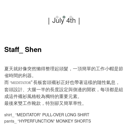
｜
July 4th
｜
Staff_ Shen
夏天就好像突然懶得整理起頭髮，一頂簡單的工作小帽是節
省時間的利器。
而
長板套頭襯衫正好也帶著這樣的隨性氣息，
”
“MEDITATOR
套頭設計、大腿一半的長度設定與側邊的開衩，每項都是組
成這件襯衫風格較為獨特的重要元素。
最後來雙工作靴款，特別卻又簡單率性。
shirt_
MEDITATOR
PULL-OVER LONG SHIRT
“
”
pants_
HYPERFUNCTION
MONKEY SHORTS
“
”