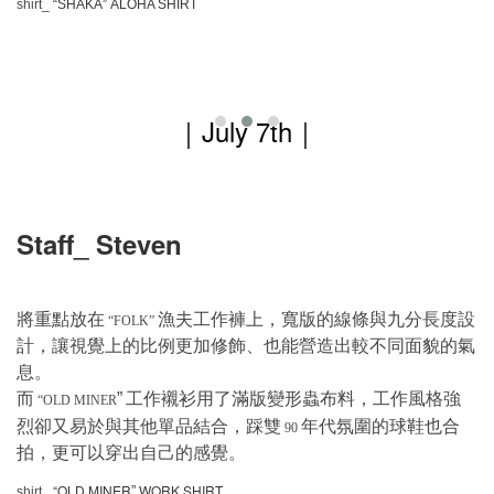
shirt
_
“SHAKA” ALOHA SHIRT
｜
July 7th
｜
Staff_ Steven
將重點放在
漁夫工作褲上，寬版的線條與九分長度設
“FOLK”
計，讓視覺上的比例更加修飾、也能營造出較不同面貌的氣
息。
而
工作襯衫用了滿版變形蟲布料，工作風格強
”
“OLD MINER
烈卻又易於與其他單品結合，踩雙
年代氛圍的球鞋也合
90
拍，更可以穿出自己的感覺。
“OLD MINER
WORK SHIRT
”
shirt_