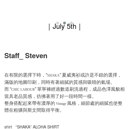
｜July 5th
｜
Staff_ Steven
在有限的選擇下時，
夏威夷衫或許是不錯的選擇，
“
”
SHAKA
滿版的地圖印刷，同時有著細膩的質感與吸睛的氣場。
而
單寧褲經過數道刷洗過程，成品色澤風貌相
“
”
CHIC LABOUR
當具老品質感，彷彿著用了好一段時間一樣。
整身搭配起來帶有濃厚的
風格，細節處的細膩也使整
Vintage
體在粗獷與斯文間取得平衡。
shirt_
SHAKA
ALOHA SHIRT
“
”