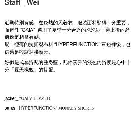
Staff_ Wei
近期特別有感，在炎熱的天著衣，服裝面料顯得十分重要，
而這件
選用了夏季十分合適的泡泡紗，穿上後的舒
“GAIA”
適透氣相當有感。
配上輕薄的抗撕裂布料
軍短褲後，也
“HYPERFUNCTION”
仍舊是輕鬆迎接熱天。
好似是成套搭配的整身藍，配件素雅的淺色內搭便是心中十
分「夏天樣貌」的搭配。
jacket_
GAIA
BLAZER
“
”
pants_
HYPERFUNCTION
“
”
MONKEY SHORTS