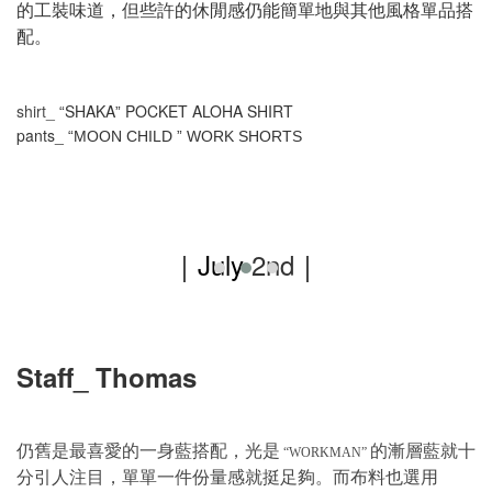
的工裝味道，但些許的休閒感仍能簡單地與其他風格單品搭
配。
shirt_
SHAKA
POCKET ALOHA SHIRT
“
”
pants_
“
MOON CHILD
”
WORK SHORTS
｜July
2nd
｜
Staff_ Thomas
仍舊是最喜愛的一身藍搭配，光是
的漸層藍就十
“WORKMAN”
分引人注目，單單一件份量感就挺足夠。而布料也選用