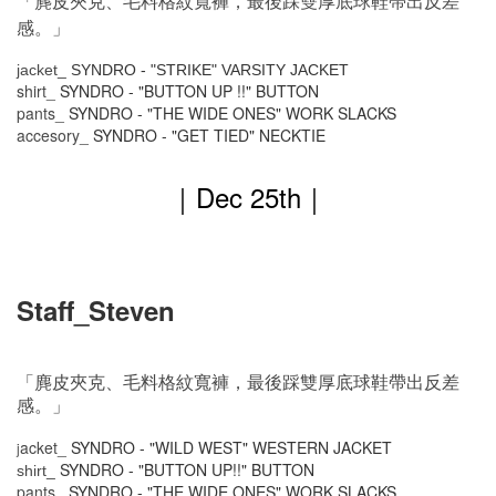
「麂皮夾克、毛料格紋寬褲，最後踩雙厚底球鞋帶出反差
感。」
jacket_
SYNDRO - "STRIKE" VARSITY JACKET
shirt_
SYNDRO - "BUTTON UP !!" BUTTON
pants_
SYNDRO - "THE WIDE ONES" WORK SLACKS
accesory_
SYNDRO - "GET TIED" NECKTIE
｜Dec 25th
｜
Staff_Steven
「麂皮夾克、毛料格紋寬褲，最後踩雙厚底球鞋帶出反差
感。」
acket_
SYNDRO - "WILD WEST" WESTERN JACKET
j
SYNDRO -
"BUTTON UP!!" BUTTON
shirt_
pants_
SYNDRO - "THE WIDE ONES" WORK SLACKS