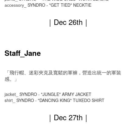
SYNDRO -
"GET TIED" NECKTIE
accessory_
｜
Dec 26th
｜
Staff_Jane
「飛行帽、迷彩夾克及寬鬆的軍褲，營造出統一的軍裝
感。」
jacket_
SYNDRO - "JUNGLE" ARMY JACKET
shirt_
SYNDRO - "DANCING KING" TUXEDO SHIRT
｜
Dec 27th
｜