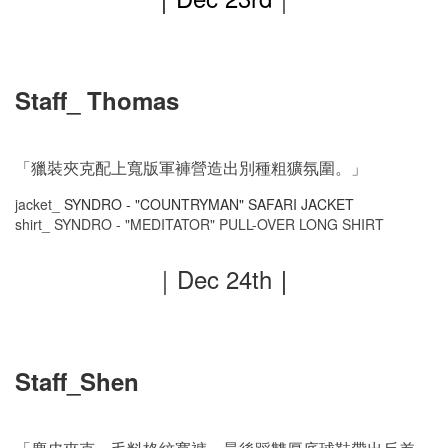
Staff_ Thomas
「獵裝夾克配上寬版軍褲營造出別種粗獷氛圍。」
jacket_
SYNDRO - "COUNTRYMAN" SAFARI JACKET
shirt_ SYNDRO - "MEDITATOR" PULL-OVER LONG SHIRT
｜Dec
24th
｜
Staff_Shen