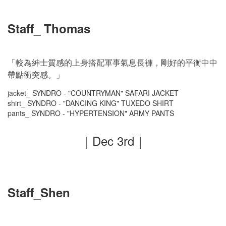
Staff_ Thomas
「較為紳士質感的上身搭配軍事氣息長褲，剛好的平衡中中
帶點衝突感。」
jacket_
SYNDRO - "COUNTRYMAN" SAFARI JACKET
shirt_
SYNDRO - "DANCING KING" TUXEDO SHIRT
pants_
SYNDRO - "HYPERTENSION" ARMY PANTS
｜Dec
3rd
｜
Staff_Shen