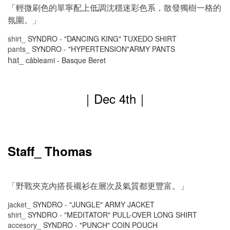
「輕微刷色的單寧配上低調沈穩迷彩色系，散發獨樹一格的
氛圍。」
shirt_
SYNDRO - "DANCING KING" TUXEDO SHIRT
pants_
SYNDRO - "HYPERTENSION"ARMY PANTS
hat_
câbleami - Basque Beret
｜Dec 4
th｜
Staff_ Thomas
「野戰夾克內搭長襯衫在層次及氣質都更豐富。」
jacket_
SYNDRO - "JUNGLE" ARMY JACKET
shirt_
SYNDRO - "MEDITATOR" PULL-OVER LONG SHIRT
accesory_
SYNDRO - "PUNCH" COIN POUCH