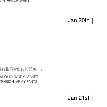
AN" APRON SHIRT
｜Jan 20th
｜
經典且不會出錯的配色。」
AHOLIC" WORK JACKET
TENSION" ARMY PANTS
｜Jan 21st
｜