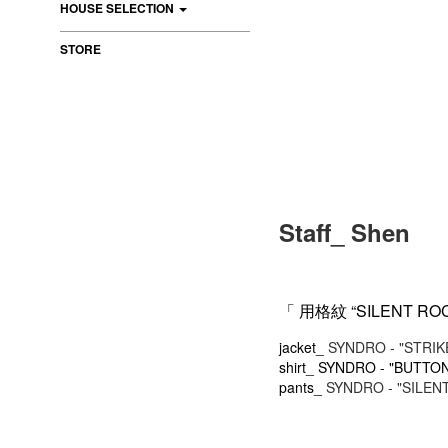
HOUSE SELECTION
STORE
Staff_ Shen
“SILENT RO
「
用格紋
jacket_
SYNDRO - "STRIK
shirt_ SYNDRO - "BUTTO
pants_
SYNDRO - "SILEN