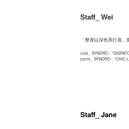
Staff_ Wei
「整身以深色系打底，
coat_
SYNDRO - "DISPAT
pants_
SYNDRO - "CHIC
Staff_ Jane