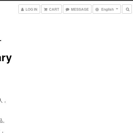
LOG IN
CART
MESSAGE
English
_
ary
人，
，
品。
情，