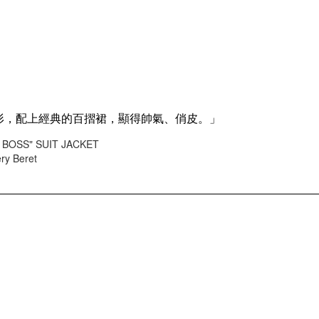
S"的廓形，配上經典的百摺裙，顯得帥氣、俏皮。」
A BOSS" SUIT JACKET
ry Beret