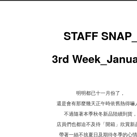
STAFF SNAP
3rd Week_Janu
明明都已十一月份了，
還是會有那麼幾天正午時依舊熱得嚇
不過隨著本季秋冬新品陸續到貨
店員們也都迫不及待「開箱」欣賞新
帶著一絲不捨夏日及期待冬季的心