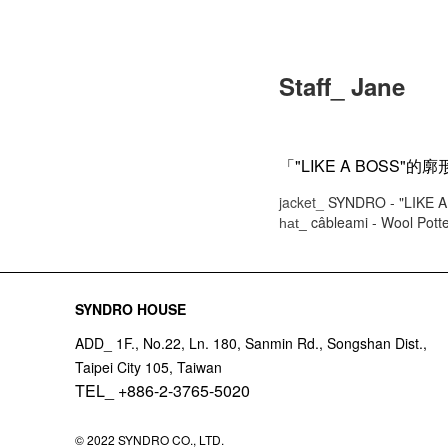
Staff_ Jane
「"LIKE A BOS
jacket_
SYNDRO - "LIKE 
câbleami - Wool Potte
hat_
SYNDRO HOUSE
ADD_ 1F., No.22, Ln. 180, Sanmin Rd., Songshan Dist.,
Taipei City 105, Taiwan
TEL_ +886-2-3765-5020
© 2022 SYNDRO CO., LTD.