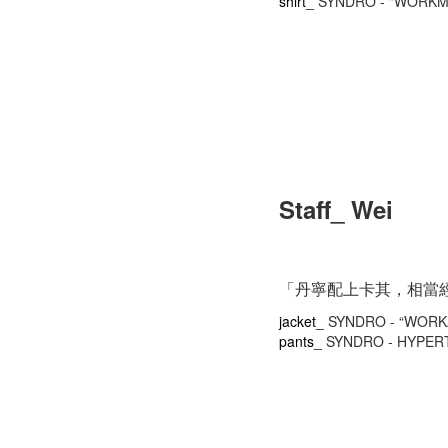
shirt_
SYNDRO - "WORKM
Staff_ Wei
「丹寧配上卡其，相當
jacket_
SYNDRO - “WORK
pants_
SYNDRO - HYPER