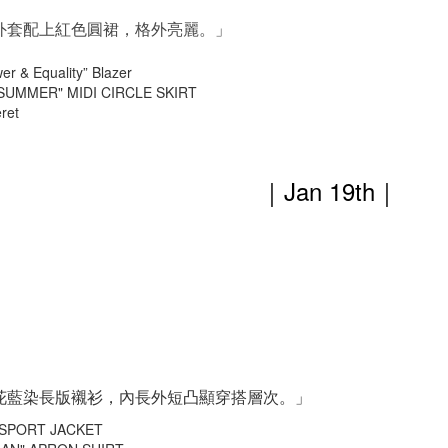
配上紅色圓裙，格外亮麗。」
外套
 & Equality” Blazer
SUMMER" MIDI CIRCLE SKIRT
ret
｜Jan 19th
｜
花藍染長版襯衫，內長外短凸顯穿搭層次。」
 SPORT JACKET