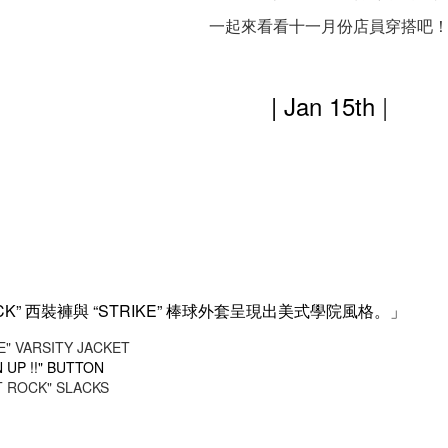
一起來看看十一月份店員穿搭吧
| Jan 15th
|
CK”
“STRIKE”
西裝褲與
棒球外套呈現出美式學院風格。」
E" VARSITY JACKET
N UP !!" BUTTON
T ROCK" SLACKS