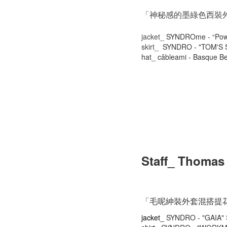
「神秘感的墨綠色
西裝
jacket_
SYNDROme - “Power
skirt_
SYNDRO - "TOM'S 
hat_
câbleami - Basque Be
Staff_ Thomas
「毛呢紳裝外套混搭提
jacket_
SYNDRO - "GAIA"