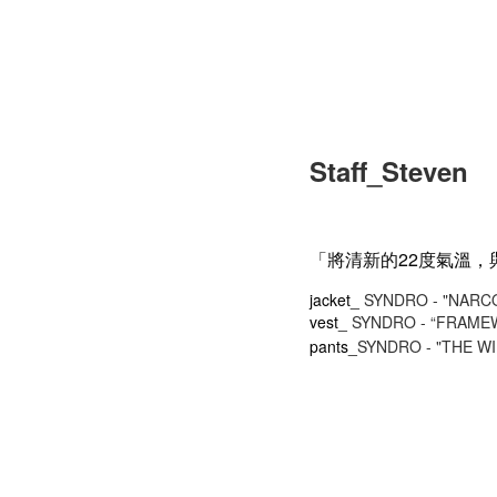
Staff_Steven
「將清新的22度氣溫
jacket_
SYNDRO - "NARC
vest_
SYNDRO - “FRAME
pants_
SYNDRO - "THE W