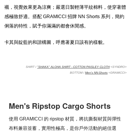
襯，視覺效果更為涼爽；嚴選日製輕薄平紋棉料，使穿著體
感極致舒適。搭配
GRAMICCI
招牌
NN Shorts
系列，簡約
俐落的特性，賦予你滿滿的都會休閒感。
卡其與靛藍的和諧構圖，呼應著夏日該有的樣貌。
SHIRT /
"SHAKA" ALOHA SHIRT - COTTON PAISLEY CLOTH
<SYNDRO>
BOTTOM /
Men's NN-Shorts
<GRAMICCI>
Men's Ripstop Cargo Shorts
使用
GRAMICCI
的
ripstop
材質，將抗撕裂材質與彈性
布料兼容並蓄，實用性極高，是你戶外活動的絕佳選