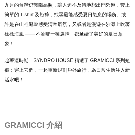
九月的台灣仍豔陽高照，讓人迫不及待地想出門郊遊，套上
簡單的
T-shirt
及短褲，找尋最能感受夏日氣息的場所。或
許是在山裡避暑感受清幽氣氛，又或者是漫遊在沙灘上吹著
徐徐海風
——
不論哪一種選擇，都延續了美好的夏日意
象！
趁著這時期，
SYNDRO HOUSE
精選了
GRAMICCI
系列短
褲；穿上它們，一起重新規劃戶外旅行，為日常生活注入新
活水吧！
GRAMICCI 介紹