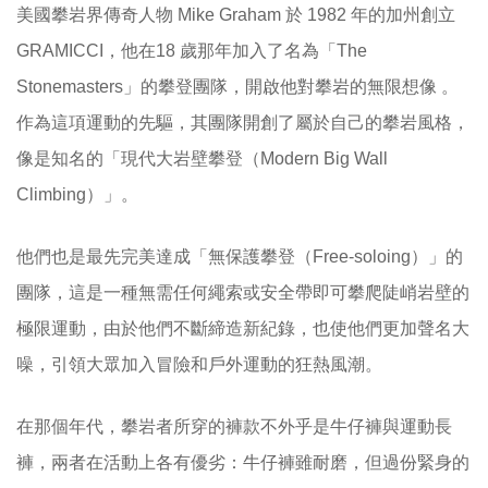
美國攀岩界傳奇人物 Mike Graham 於 1982 年的加州創立
GRAMICCI，他在18 歲那年加入了名為「The
Stonemasters」的攀登團隊，開啟他對攀岩的無限想像 。
作為這項運動的先驅，其團隊開創了屬於自己的攀岩風格，
像是知名的「現代大岩壁攀登（Modern Big Wall
Climbing）」。
他們也是最先完美達成「無保護攀登（Free-soloing）」的
團隊，這是一種無需任何繩索或安全帶即可攀爬陡峭岩壁的
極限運動，由於他們不斷締造新紀錄，也使他們更加聲名大
噪，引領大眾加入冒險和戶外運動的狂熱風潮。
在那個年代，攀岩者所穿的褲款不外乎是牛仔褲與運動長
褲，兩者在活動上各有優劣：牛仔褲雖耐磨，但過份緊身的