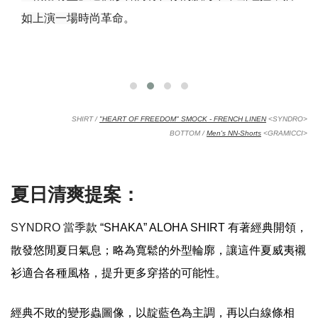
如上演一場時尚
革命。
SHIRT /
"HEART OF FREEDOM" SMOCK - FRENCH LINEN
<SYNDRO>
BOTTOM /
Men's NN-Shorts
<GRAMICCI>
夏日清爽提案：
當季
SYNDRO
款
“SHAKA” ALOHA SHIRT
有著經典開領，
散發悠閒夏日氣息；略為寬鬆的外型輪廓，讓這件夏威夷襯
衫適合各種風格，提升更多穿搭的可能性。
經典不敗的變形蟲圖像，以靛藍色為主調，再以白線條相