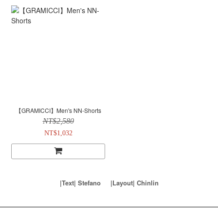
【GRAMICCI】Men's NN-Shorts
NT$2,580
NT$1,032
|Text| Stefano
|
Layout
|
Chinlin