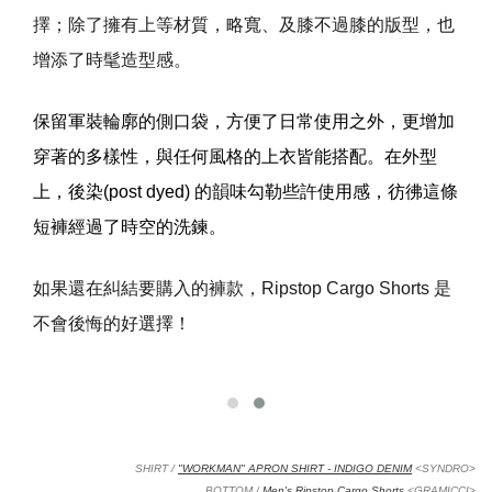
擇；除了擁有上等材質，略寬、及膝不過膝的版型，也
增添了時髦造型感。
保留軍裝輪廓的側口袋，方便了日常使用之外，更增加
穿著的多樣性，與任何風格的上衣皆能搭配。在外型
上，後染
(post dyed)
的韻味勾勒些許使用感，彷彿這條
短褲經過了時空的洗鍊。
如果還在糾結要購入的褲款，
Ripstop Cargo Shorts
是
不會後悔的好選擇！
SHIRT /
"WORKMAN" APRON SHIRT - INDIGO DENIM
<SYNDRO>
BOTTOM /
Men's Ripstop Cargo Shorts
<GRAMICCI>