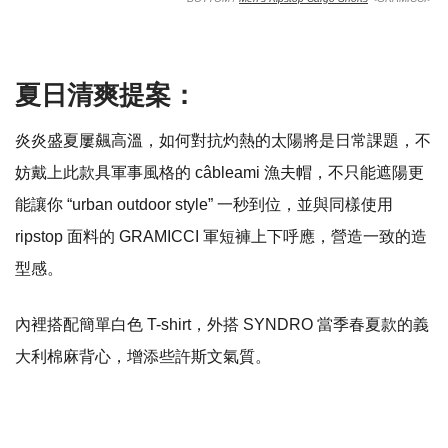
夏日清爽提案：
炎炎盛夏屢飆高溫，如何對抗灼熱的太陽將是日常課題，不
妨戴上此款具軍事風格的
câbleami
漁夫帽，不只能遮陽更
能讓你
“urban outdoor style”
一秒到位，並與同樣使用
ripstop
面料的
GRAMICCI
軍短褲上下呼應，營造一致的造
型感。
內裡搭配簡單白色
T-shirt
，外搭
SYNDRO
當季春夏款的義
大利棉麻背心，增添些許斯文氣質。