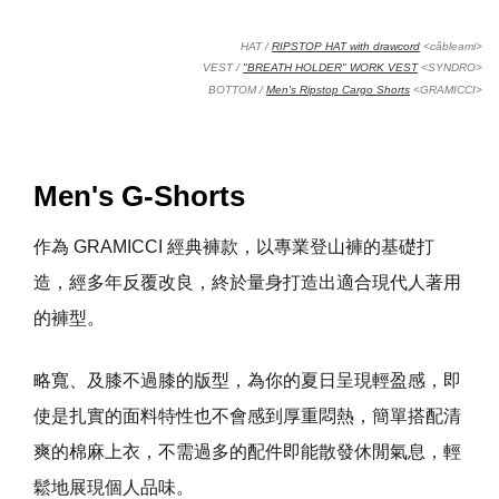
HAT /
RIPSTOP HAT with drawcord
<câbleami>
VEST /
"BREATH HOLDER" WORK VEST
<SYNDRO>
BOTTOM /
Men's Ripstop Cargo Shorts
<GRAMICCI>
Men's G-Shorts
作為
GRAMICCI
經典褲款，以專業登山褲的基礎打
造，經多年反覆改良，終於量身打造出適合現代人著用
的褲型。
略寬、及膝不過膝的版型，為你的夏日呈現輕盈感，即
使是扎實的面料特性也不會感到厚重悶熱，簡單搭配清
爽的棉麻上衣，不需過多的配件即能散發休閒氣息，輕
鬆地展現個人品味。