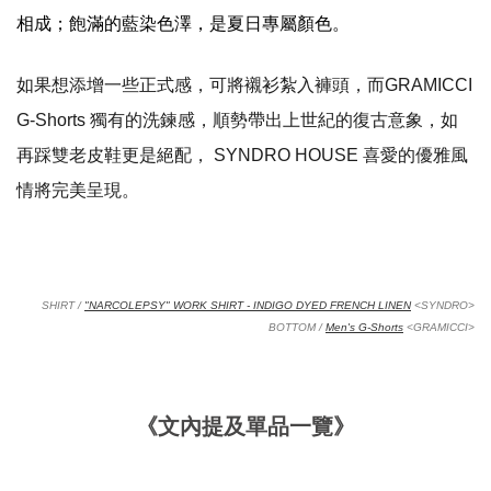
相成；飽滿的藍染色澤，是夏日專屬顏色。
如果想添增一些正式感，可將襯衫紮入褲頭，而
GRAMICCI
G-Shorts
獨有的洗鍊感，順勢帶出上世紀的復古意象，如
再踩雙老皮鞋更是絕配，
SYNDRO HOUSE
喜愛的優雅風
情將完美呈現。
SHIRT /
"NARCOLEPSY" WORK SHIRT - INDIGO DYED FRENCH LINEN
<SYNDRO>
BOTTOM /
Men's G-Shorts
<GRAMICCI>
《文內提及單品一覽》