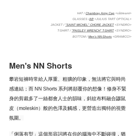
HAT /
Chambray Army Cap
<câbleami>
GLASSES /
AR
<JULIUS TART OPTICAL>
JACKET /
"SAINT MICHEL" CHORE JACKET
<SYNDRO>
T-SHIRT /
"PAISLEY WRENCH" T-SHIRT
<SYNDRO>
BOTTOM /
Men's NN-Shorts
<GRAMICCI>
Men's NN Shorts
攀岩短褲時常給人厚重、粗獷的印象，無法將它與時尚
感連結；而 NN Shorts 系列將顛覆你的想像！
修身不緊
身的剪裁多了一絲都會人士的韻味，斜紋布料融合鼴鼠
皮（moleskin）般的色澤及觸感，更營造出獨特的視覺
氛圍。
「俐落有型」這個形容詞將在你的腦海中不斷碰撞，猶