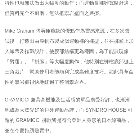
特性也就無法做出大幅度的動作；而運動長褲雖寬鬆舒適，
但質料完全不耐磨，無法抵禦岩壁面之磨擦。
Mike Graham 將兩種褲款的優點作為靈感來源，在多次嘗
試後，打造出由厚帆布製成似運動褲的褲型，並在褲頭上加
入織帶及扣環設計，使腰部結構更為穩固，為了能展現像
「劈腿」、「掛腳」等大幅度動作，他特別在褲檔底部縫上
三角裁片，幫助使用者能順利完成高難度技巧。如此具革命
性的攀岩褲很快地紅遍了整個攀岩界。
GRAMICCI 兼具高機能及生活感的單品廣受好評，也漸漸
地成為大眾愛好的戶外運動品牌，而 SYNDRO HOUSE 引
進的 GRAMICCI 褲款皆是符合亞洲人身形的日本線商品，
並在今夏持續熱賣中。