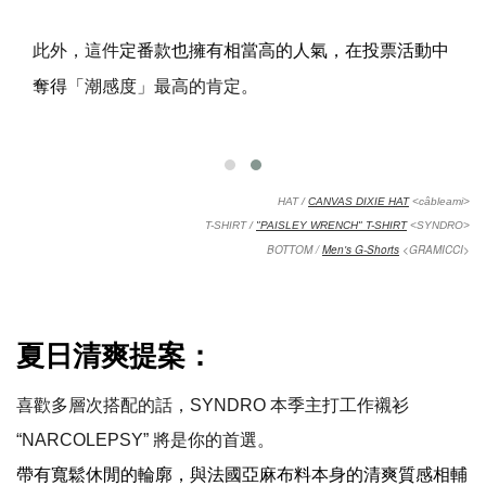
此外，這件
定番款也擁有相當高的人氣，在投票活動中
潮感度」最高的肯定。
奪得「
HAT /
CANVAS DIXIE HAT
<câbleami>
T-SHIRT /
"PAISLEY WRENCH" T-SHIRT
<SYNDRO>
BOTTOM /
Men's G-Shorts
<GRAMICCI>
夏日清爽提案：
喜歡多層次搭配的話，
SYNDRO
本季主打工作襯衫
“NARCOLEPSY”
將是你的首選。
帶有寬鬆休閒的輪廓，與法國亞麻布料本身的清爽質感相輔